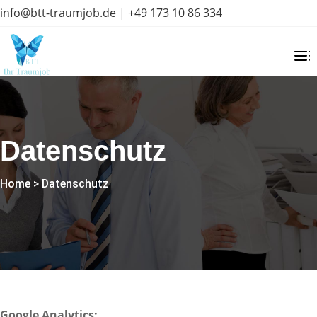
info@btt-traumjob.de
|
+49 173 10 86 334
Datenschutz
Home
>
Datenschutz
Google Analytics: