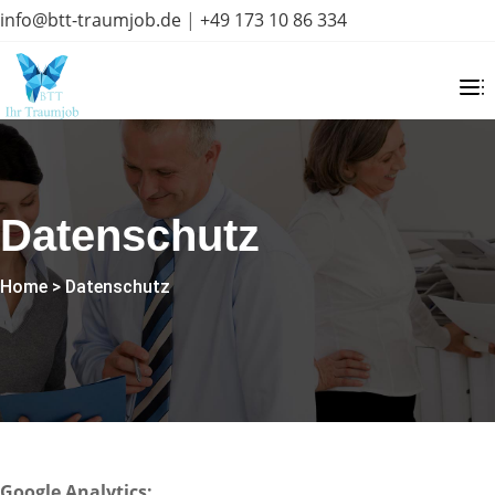
info@btt-traumjob.de
|
+49 173 10 86 334
Datenschutz
Home
>
Datenschutz
Google Analytics: